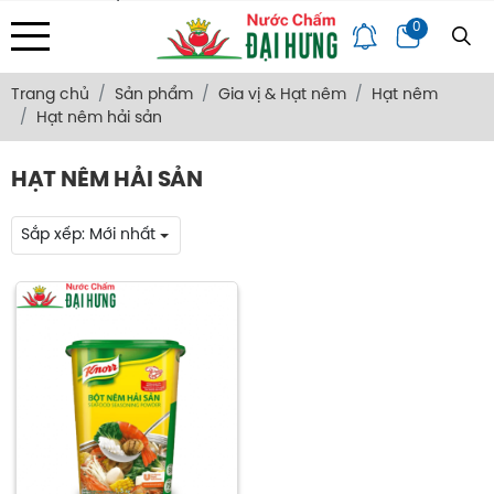
Địa chỉ: 133/34 Văn Thân, Phường Bình Tiên, Tp. HCM
0
Trang Chủ
Giới Thiệu
Bảng Giá
Góc Chia Sẻ
Hỏi Đáp
Liên Hệ
Trang chủ
Sản phẩm
Gia vị & Hạt nêm
Hạt nêm
Hạt nêm hải sản
HẠT NÊM HẢI SẢN
Sắp xếp:
Mới nhất