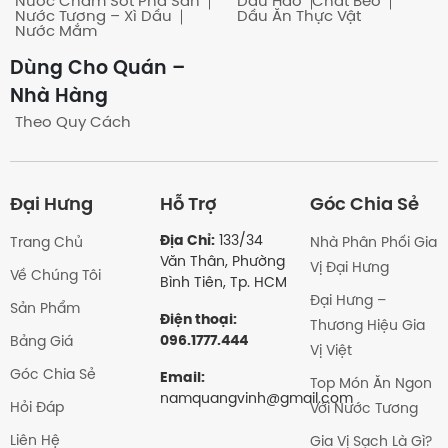
Nước Chấm Sốt Pha Sẵn
Dầu Hào
Chất Béo
Nước Tương – Xì Dầu
Dầu Ăn Thực Vật
Nước Mắm
Dùng Cho Quán –
Nhà Hàng
Theo Quy Cách
Đại Hưng
Hỗ Trợ
Góc Chia Sẻ
Địa Chỉ:
133/34
Trang Chủ
Nhà Phân Phối Gia
Văn Thân, Phường
Vị Đại Hưng
Về Chúng Tôi
Bình Tiên, Tp. HCM
Đại Hưng –
Sản Phẩm
Điện thoại:
Thương Hiệu Gia
096.1777.444
Bảng Giá
Vị Việt
Góc Chia Sẻ
Email:
Top Món Ăn Ngon
namquangvinh@gmail.com
Hỏi Đáp
Với Nước Tương
Liên Hệ
Gia Vị Sạch Là Gì?