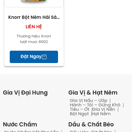
Knorr Bột Nêm Hải Sản
1.5kg
LIÊN HỆ
Thương hiệu:
Knorr
lượt mua:
8902
Đặt Ngay
Gia Vị Đại Hưng
Gia Vị & Hạt Nêm
Gia Vị Nấu – Ướp
Hành – Tỏi – Gừng Khô
Tiêu – Ớt
Gia Vị Nền
Bột Ngọt
Hạt Nêm
Nước Chấm
Dầu & Chất Béo