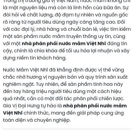
Trong thị trường gia vị Việt Nam, nước mắm không chỉ
là một nguyên liệu mà còn là linh hồn của bữa ăn. Sự
đòi hỏi về chất lượng, độ đạm tự nhiên và nguồn gốc
rõ ràng từ người tiêu dùng ngày càng tăng cao. Đối
với các đại lý, nhà hàng và chuỗi bán lẻ, việc tìm kiếm
một sản phẩm nước mắm truyền thống uy tín, cùng
với một
nhà phân phối nước mắm Việt Nhĩ
đáng tin
cậy, chính là chìa khóa để tối ưu hóa lợi nhuận và xây
dựng niềm tin khách hàng.
Nước Mắm Việt Nhĩ đã khẳng định được vị thế vững
chắc nhờ hương vị nguyên bản và quy trình sản xuất
nghiêm ngặt. Tuy nhiên, để sản phẩm tinh hoa này
đến tay hàng triệu người tiêu dùng một cách hiệu
quả nhất, cần có một đối tác phân phối chiến lược.
Gia Vị Đại Hưng tự hào là
nhà phân phối nước mắm
Việt Nhĩ
chính thức, mang đến giải pháp cung ứng
toàn diện và chuyên nghiệp.