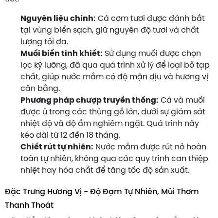
Nguyên liệu chính:
Cá cơm tươi được đánh bắt
tại vùng biển sạch, giữ nguyên độ tươi và chất
lượng tối đa.
Muối biển tinh khiết:
Sử dụng muối được chọn
lọc kỹ lưỡng, đã qua quá trình xử lý để loại bỏ tạp
chất, giúp nước mắm có độ mặn dịu và hương vị
cân bằng.
Phương pháp chượp truyền thống:
Cá và muối
được ủ trong các thùng gỗ lớn, dưới sự giám sát
nhiệt độ và độ ẩm nghiêm ngặt. Quá trình này
kéo dài từ 12 đến 18 tháng.
Chiết rút tự nhiên:
Nước mắm được rút nỏ hoàn
toàn tự nhiên, không qua các quy trình can thiệp
nhiệt hay hóa chất để tăng tốc độ sản xuất.
Đặc Trưng Hương Vị - Độ Đạm Tự Nhiên, Mùi Thơm
Thanh Thoát