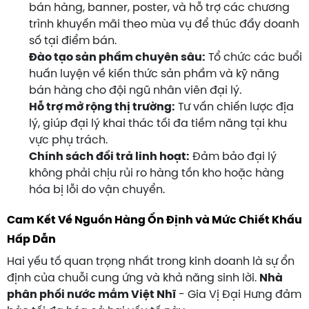
bán hàng, banner, poster, và hỗ trợ các chương
trình khuyến mãi theo mùa vụ để thúc đẩy doanh
số tại điểm bán.
Đào tạo sản phẩm chuyên sâu:
Tổ chức các buổi
huấn luyện về kiến thức sản phẩm và kỹ năng
bán hàng cho đội ngũ nhân viên đại lý.
Hỗ trợ mở rộng thị trường:
Tư vấn chiến lược địa
lý, giúp đại lý khai thác tối đa tiềm năng tại khu
vực phụ trách.
Chính sách đổi trả linh hoạt:
Đảm bảo đại lý
không phải chịu rủi ro hàng tồn kho hoặc hàng
hóa bị lỗi do vận chuyển.
Cam Kết Về Nguồn Hàng Ổn Định và Mức Chiết Khấu
Hấp Dẫn
Hai yếu tố quan trọng nhất trong kinh doanh là sự ổn
định của chuỗi cung ứng và khả năng sinh lời.
Nhà
phân phối nước mắm Việt Nhĩ
- Gia Vị Đại Hưng đảm