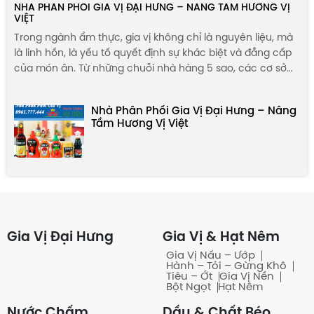
NHÀ PHÂN PHỐI GIA VỊ ĐẠI HƯNG – NÂNG TẦM HƯƠNG VỊ
VIỆT
Trong ngành ẩm thực, gia vị không chỉ là nguyên liệu, mà
là linh hồn, là yếu tố quyết định sự khác biệt và đẳng cấp
của món ăn. Từ những chuỗi nhà hàng 5 sao, các cơ sở
sản xuất chế biến thực phẩm quy mô lớn, đến các đại lý
phân phối, nhu cầu về một nguồn cung gia vị ổn định,
Nhà Phân Phối Gia Vị Đại Hưng – Nâng
chất lượng đồng nhất và đáng tin cậy luôn là ưu tiên hàng
Tầm Hương Vị Việt
đầu. Tuy nhiên, việc tìm kiếm một đối tác có thể đáp ứng
tất cả các tiêu chí khắt khe này là một thách thức lớn.
Gia Vị Đại Hưng
Gia Vị & Hạt Nêm
Gia Vị Nấu – Ướp
Hành – Tỏi – Gừng Khô
Tiêu – Ớt
Gia Vị Nền
Bột Ngọt
Hạt Nêm
Nước Chấm
Dầu & Chất Béo