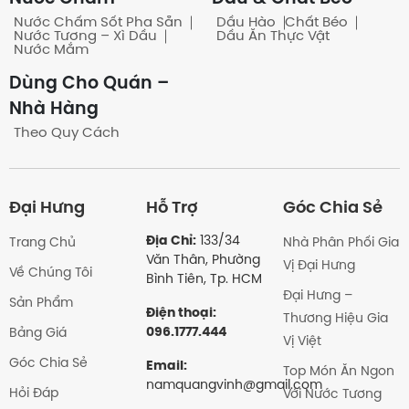
Nước Chấm Sốt Pha Sẵn
Dầu Hào
Chất Béo
Nước Tương – Xì Dầu
Dầu Ăn Thực Vật
Nước Mắm
Dùng Cho Quán –
Nhà Hàng
Theo Quy Cách
Đại Hưng
Hỗ Trợ
Góc Chia Sẻ
Địa Chỉ:
133/34
Trang Chủ
Nhà Phân Phối Gia
Văn Thân, Phường
Vị Đại Hưng
Về Chúng Tôi
Bình Tiên, Tp. HCM
Đại Hưng –
Sản Phẩm
Điện thoại:
Thương Hiệu Gia
096.1777.444
Bảng Giá
Vị Việt
Góc Chia Sẻ
Email:
Top Món Ăn Ngon
namquangvinh@gmail.com
Hỏi Đáp
Với Nước Tương