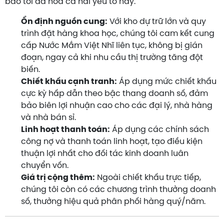
bảo tối đa hóa cả hai yếu tố này.
Ổn định nguồn cung:
Với kho dự trữ lớn và quy
trình đặt hàng khoa học, chúng tôi cam kết cung
cấp Nước Mắm Việt Nhĩ liên tục, không bị gián
đoạn, ngay cả khi nhu cầu thị trường tăng đột
biến.
Chiết khấu cạnh tranh:
Áp dụng mức chiết khấu
cực kỳ hấp dẫn theo bậc thang doanh số, đảm
bảo biên lợi nhuận cao cho các đại lý, nhà hàng
và nhà bán sỉ.
Linh hoạt thanh toán:
Áp dụng các chính sách
công nợ và thanh toán linh hoạt, tạo điều kiện
thuận lợi nhất cho đối tác kinh doanh luân
chuyển vốn.
Giá trị cộng thêm:
Ngoài chiết khấu trực tiếp,
chúng tôi còn có các chương trình thưởng doanh
số, thưởng hiệu quả phân phối hàng quý/năm.