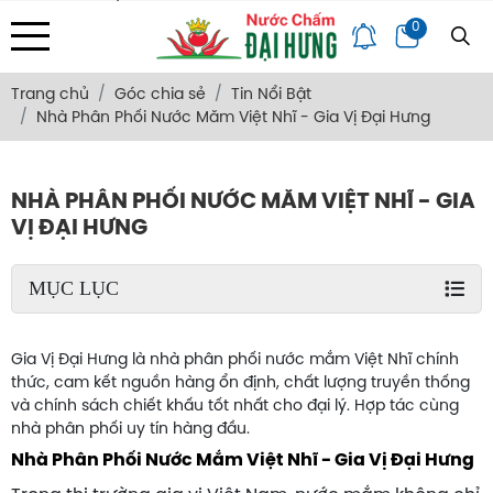
Địa chỉ: 133/34 Văn Thân, Phường Bình Tiên, Tp. HCM
0
Trang Chủ
Giới Thiệu
Bảng Giá
Góc Chia Sẻ
Hỏi Đáp
Liên Hệ
Trang chủ
Góc chia sẻ
Tin Nổi Bật
Nhà Phân Phối Nước Măm Việt Nhĩ - Gia Vị Đại Hưng
NHÀ PHÂN PHỐI NƯỚC MĂM VIỆT NHĨ - GIA
VỊ ĐẠI HƯNG
MỤC LỤC
Gia Vị Đại Hưng là nhà phân phối nước mắm Việt Nhĩ chính
thức, cam kết nguồn hàng ổn định, chất lượng truyền thống
và chính sách chiết khấu tốt nhất cho đại lý. Hợp tác cùng
nhà phân phối uy tín hàng đầu.
Nhà Phân Phối Nước Mắm Việt Nhĩ - Gia Vị Đại Hưng