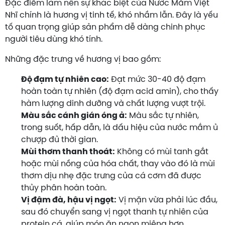
Đặc điểm làm nên sự khác biệt của Nước Mắm Việt
Nhĩ chính là hương vị tinh tế, khó nhầm lẫn. Đây là yếu
tố quan trọng giúp sản phẩm dễ dàng chinh phục
người tiêu dùng khó tính.
Những đặc trưng về hương vị bao gồm:
Độ đạm tự nhiên cao:
Đạt mức 30-40 độ đạm
hoàn toàn tự nhiên (độ đạm acid amin), cho thấy
hàm lượng dinh dưỡng và chất lượng vượt trội.
Màu sắc cánh gián óng ả:
Màu sắc tự nhiên,
trong suốt, hấp dẫn, là dấu hiệu của nước mắm ủ
chượp đủ thời gian.
Mùi thơm thanh thoát:
Không có mùi tanh gắt
hoặc mùi nồng của hóa chất, thay vào đó là mùi
thơm dịu nhẹ đặc trưng của cá cơm đã được
thủy phân hoàn toàn.
Vị đậm đà, hậu vị ngọt:
Vị mặn vừa phải lúc đầu,
sau đó chuyển sang vị ngọt thanh tự nhiên của
protein cá, giúp món ăn ngon miệng hơn.