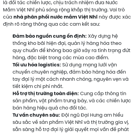
là đối tác chiến lược, chịu trách nhiệm đưa Nước
Mắm Việt Nhĩ phủ sóng rộng khắp thị trường. Vai trò
của
nhà phân phối nước mắm Việt Nhĩ
này được xác
định rõ ràng thông qua các cam kết sau:
Đảm bảo nguồn cung ổn định:
Xây dựng hệ
thống kho bãi hiện đại, quản lý hàng hóa theo
quy chuẩn để không bao giờ xảy ra tình trạng đứt
hàng, đặc biệt trong các mùa cao điểm.
Tối ưu hóa logistics:
Sử dụng mạng lưới vận
chuyển chuyên nghiệp, đảm bảo hàng hóa đến
tay đại lý một cách nhanh chóng, nguyên vẹn và
tiết kiệm chi phí nhất.
Hỗ trợ thị trường toàn diện:
Cung cấp thông tin
sản phẩm, vật phẩm trưng bày, và các chiến lược
bán hàng hiệu quả cho đối tác.
Tư vấn chuyên sâu:
Đội ngũ Đại Hưng am hiểu
sâu sắc về sản phẩm Việt Nhĩ và thị trường gia vị,
sẵn sàng hỗ trợ đại lý giải quyết mọi vấn đề phát