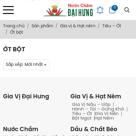
Địa chỉ: 133/34 Văn Thân, Phường Bình Tiên, Tp. HCM
0
Trang Chủ
Giới Thiệu
Bảng Giá
Góc Chia Sẻ
Hỏi Đáp
Liên Hệ
Trang chủ
Sản phẩm
Gia vị & Hạt nêm
Tiêu – Ớt
Ớt bột
ỚT BỘT
Sắp xếp:
Mới nhất
Gia Vị Đại Hưng
Gia Vị & Hạt Nêm
Gia Vị Nấu – Ướp
Hành – Tỏi – Gừng Khô
Tiêu – Ớt
Gia Vị Nền
Bột Ngọt
Hạt Nêm
Nước Chấm
Dầu & Chất Béo