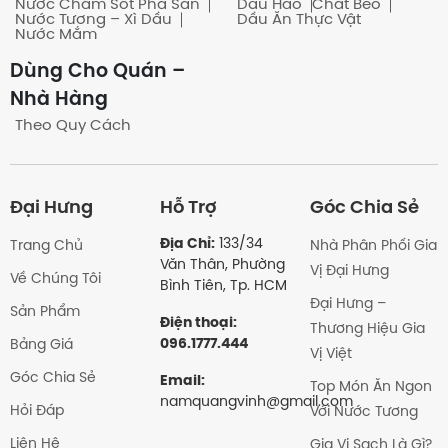
Nước Chấm Sốt Pha Sẵn
Dầu Hào
Chất Béo
Nước Tương – Xì Dầu
Dầu Ăn Thực Vật
Nước Mắm
Dùng Cho Quán –
Nhà Hàng
Theo Quy Cách
Đại Hưng
Hỗ Trợ
Góc Chia Sẻ
Địa Chỉ:
133/34
Trang Chủ
Nhà Phân Phối Gia
Văn Thân, Phường
Vị Đại Hưng
Về Chúng Tôi
Bình Tiên, Tp. HCM
Đại Hưng –
Sản Phẩm
Điện thoại:
Thương Hiệu Gia
096.1777.444
Bảng Giá
Vị Việt
Góc Chia Sẻ
Email:
Top Món Ăn Ngon
namquangvinh@gmail.com
Hỏi Đáp
Với Nước Tương
Liên Hệ
Gia Vị Sạch Là Gì?