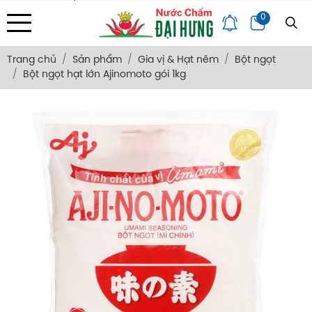
Địa chỉ: 133/34 Văn Thân, Phường Bình Tiên, Tp. HCM
0
Trang Chủ
Giới Thiệu
Bảng Giá
Góc Chia Sẻ
Hỏi Đáp
Liên Hệ
Trang chủ
Sản phẩm
Gia vị & Hạt nêm
Bột ngọt
Bột ngọt hạt lớn Ajinomoto gói 1kg