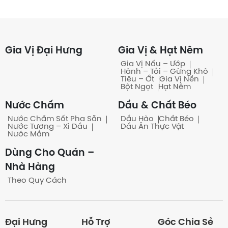
Có những quy cách đóng gói
nào?
Gia Vị Đại Hưng
Gia Vị & Hạt Nêm
Gia Vị Nấu – Ướp
Hành – Tỏi – Gừng Khô
Tiêu – Ớt
Gia Vị Nền
Có bán theo bao/ thùng
Bột Ngọt
Hạt Nêm
không?
Nước Chấm
Dầu & Chất Béo
Nước Chấm Sốt Pha Sẵn
Dầu Hào
Chất Béo
Nước Tương – Xì Dầu
Dầu Ăn Thực Vật
Nước Mắm
Khách quen có công nợ
Dùng Cho Quán –
không?
Nhà Hàng
Theo Quy Cách
Có những hình thức thanh toán
nào?
Đại Hưng
Hỗ Trợ
Góc Chia Sẻ