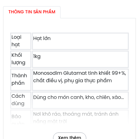
THÔNG TIN SẢN PHẨM
Loại
Hạt lớn
hạt
Khối
1kg
lượng
Monosodim Glutamat tinh khiết 99+%,
Thành
chất điều vị, phụ gia thực phẩm
phần
Cách
Dùng cho món canh, kho, chiên, xào...
dùng
Nơi khô ráo, thoáng mát, tránh ánh
Bảo
nắng mặt trời
quản
Thương
Ajinomoto (Việt Nam)
Xem thêm