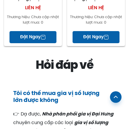
Vedan gói 1kg
gói 454g
LIÊN HỆ
LIÊN HỆ
Thương hiệu:
Chưa cập nhật
Thương hiệu:
Chưa cập nhật
lượt mua:
0
lượt mua:
0
Đặt Ngay
Đặt Ngay
Hỏi đáp về
Tôi có thể mua gia vị số lượng
lớn được không
👉
Dạ được,
Nhà phân phối gia vị Đại Hưng
chuyên cung cấp các loại
gia vị số lượng