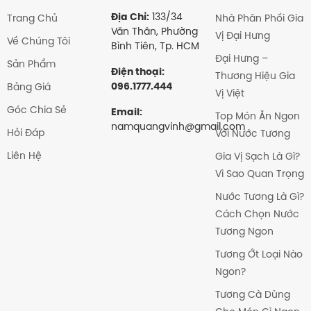
Địa Chỉ:
133/34
Trang Chủ
Nhà Phân Phối Gia
Văn Thân, Phường
Vị Đại Hưng
Về Chúng Tôi
Bình Tiên, Tp. HCM
Đại Hưng –
Sản Phẩm
Điện thoại:
Thương Hiệu Gia
096.1777.444
Bảng Giá
Vị Việt
Góc Chia Sẻ
Email:
Top Món Ăn Ngon
namquangvinh@gmail.com
Hỏi Đáp
Với Nước Tương
Liên Hệ
Gia Vị Sạch Là Gì?
Vì Sao Quan Trọng
Nước Tương Là Gì?
Cách Chọn Nước
Tương Ngon
Tương Ớt Loại Nào
Ngon?
Tương Cà Dùng