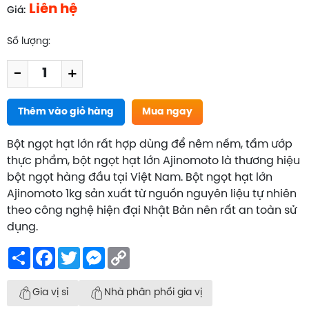
Liên hệ
Giá:
Số lượng:
-
+
Thêm vào giỏ hàng
Mua ngay
Bột ngọt hạt lớn rất hợp dùng để nêm nếm, tẩm ướp
thực phẩm, bột ngọt hạt lớn Ajinomoto là thương hiệu
bột ngọt hàng đầu tại Việt Nam. Bột ngọt hạt lớn
Ajinomoto 1kg sản xuất từ nguồn nguyên liệu tự nhiên
theo công nghệ hiện đại Nhật Bản nên rất an toàn sử
dụng.
Share
Facebook
Twitter
Messenger
Copy
Link
Gia vị sỉ
Nhà phân phối gia vị