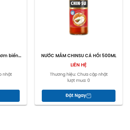
ơm biển
NƯỚC MẮM CHINSU CÁ HỒI 500ML
 720ml
LIÊN HỆ
p nhật
Thương hiệu:
Chưa cập nhật
lượt mua:
0
Đặt Ngay