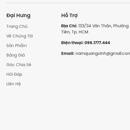
Có những hìn
Đại Hưng
Hỗ Trợ
Địa Chỉ:
133/34 Văn Thân, Phường 
Trang Chủ
Tiên, Tp. HCM
Về Chúng Tôi
Điện thoại: 096.1777.444
Sản Phẩm
Email:
namquangvinh@gmail.co
Bảng Giá
Góc Chia Sẻ
Hỏi Đáp
Liên Hệ