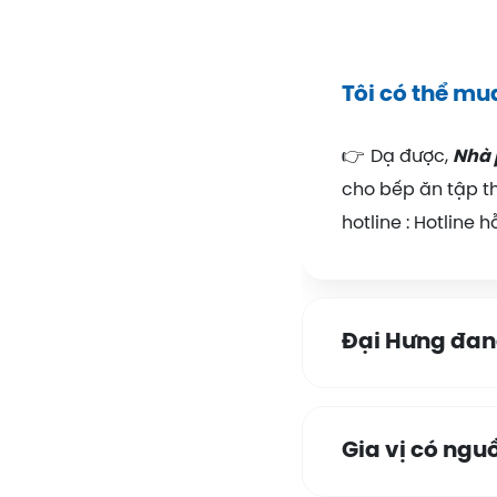
Tôi có thể mu
👉
Dạ được,
Nhà 
cho bếp ăn tập th
hotline : Hotline 
Đại Hưng đang
Gia vị có ngu