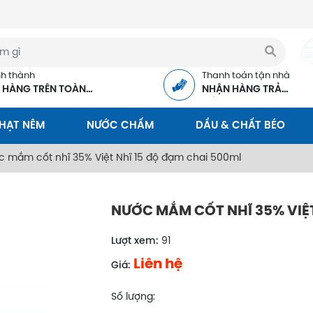
nh thành
Thanh toán tận nhà
 HÀNG TRÊN TOÀN
NHẬN HÀNG TRẢ
C
TIỀN
 HẠT NÊM
NƯỚC CHẤM
DẦU & CHẤT BÉO
 mắm cốt nhĩ 35% Việt Nhĩ 15 độ đạm chai 500ml
NƯỚC MẮM CỐT NHĨ 35% VIỆT
Lượt xem:
91
Liên hệ
Giá:
Số lượng: