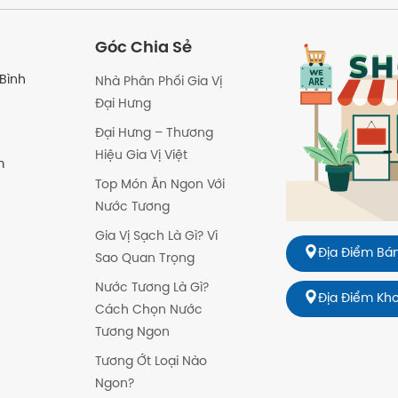
h thức thanh toán nào?
Góc Chia Sẻ
Bình
Nhà Phân Phối Gia Vị
Đại Hưng
Đại Hưng – Thương
Hiệu Gia Vị Việt
m
Top Món Ăn Ngon Với
Nước Tương
Gia Vị Sạch Là Gì? Vì
Địa Điểm Bán
Sao Quan Trọng
Nước Tương Là Gì?
Địa Điểm Kh
Cách Chọn Nước
Tương Ngon
Tương Ớt Loại Nào
Ngon?