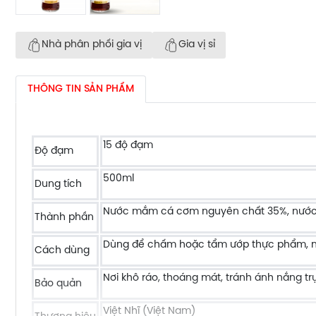
Nhà phân phối gia vị
Gia vị sỉ
THÔNG TIN SẢN PHẨM
15 độ đạm
Độ đạm
500ml
Dung tích
Nước mắm cá cơm nguyên chất 35%, nước, mu
Thành phần
Dùng để chấm hoặc tẩm ướp thực phẩm, n
Cách dùng
Nơi khô ráo, thoáng mát, tránh ánh nắng trự
Bảo quản
Việt Nhĩ (Việt Nam)