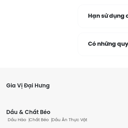
Hạn sử dụng c
Có những quy
Có bán theo 
Gia Vị Đại Hưng
Khách quen c
Dầu & Chất Béo
Dầu Hào
Chất Béo
Dầu Ăn Thực Vật