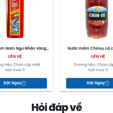
ắm Nam Ngư Nhãn Vàng
Nước mắm Chinsu cá c
650Ml
đông 25 độ đạm chai
LIÊN HỆ
LIÊN HỆ
g hiệu:
Chưa cập nhật
Thương hiệu:
Chưa cậ
lượt mua:
0
lượt mua:
0
Đặt Ngay
Đặt Ngay
Hỏi đáp về