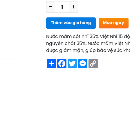
-
+
Thêm vào giỏ hàng
Mua ngay
Nước mắm cốt nhĩ 35% Việt Nhĩ 15 
nguyên chất 35%. Nước mắm Việt Nhĩ
được giảm mặn, giúp bảo vệ sức kh
Share
Facebook
Twitter
Messenger
Copy
Link