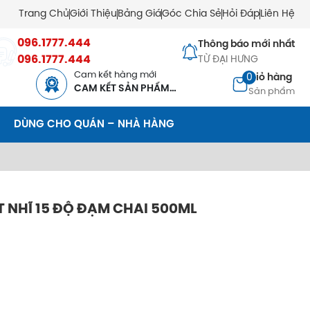
Trang Chủ
Giới Thiệu
Bảng Giá
Góc Chia Sẻ
Hỏi Đáp
Liên Hệ
096.1777.444
Thông báo mới nhất
096.1777.444
TỪ ĐẠI HƯNG
Cam kết hàng mới
0
Giỏ hàng
CAM KẾT SẢN PHẨM
Sản phẩm
MỚI
DÙNG CHO QUÁN – NHÀ HÀNG
 NHĨ 15 ĐỘ ĐẠM CHAI 500ML