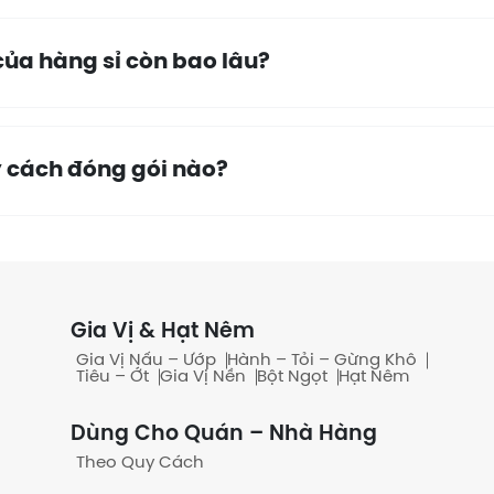
ủa hàng sỉ còn bao lâu?
 cách đóng gói nào?
bao/ thùng không?
Gia Vị & Hạt Nêm
Gia Vị Nấu – Ướp
Hành – Tỏi – Gừng Khô
Tiêu – Ớt
Gia Vị Nền
Bột Ngọt
Hạt Nêm
ó công nợ không?
Dùng Cho Quán – Nhà Hàng
Theo Quy Cách