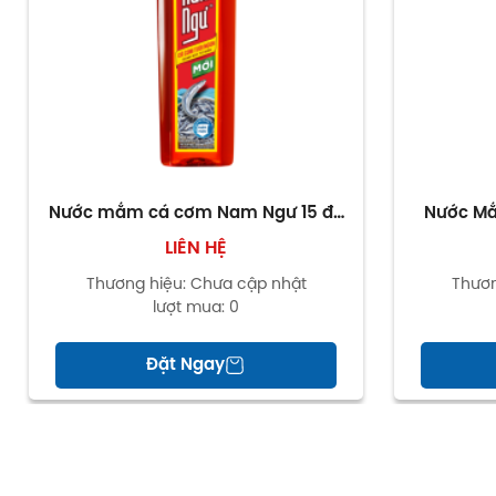
Nước mắm cá cơm Nam Ngư 15 độ
Nước M
đạm chai 500ml
LIÊN HỆ
Thương hiệu:
Chưa cập nhật
Thươn
lượt mua:
0
Đặt Ngay