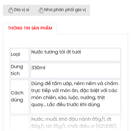
Gia vị sỉ
Nhà phân phối gia vị
THÔNG TIN SẢN PHẨM
Nước tương tỏi ớt tươi
Loại
Dung
330ml
tích
Dùng để tẩm ướp, nêm nếm và chấm
trực tiếp với món ăn, đặc biệt với các
Cách
món chiên, xào, luộc, nướng, thịt
dùng
quay... Lắc đều trước khi dùng
Nước, muối, khô đậu nành 65g/l, ớt
60g/l, tỏi 35g/l, chất điều vị (621,635),