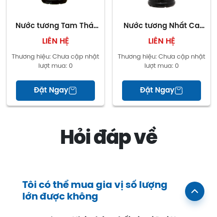
Thương
Chinsu (Việt Nam)
hiệu
Nước tương Tam Thái
Nước tương Nhất Ca
Sản
Việt Nam
Tử Nhất Ca sánh đậm
Tam Thái Tử chai
LIÊN HỆ
LIÊN HỆ
xuất tại
chai 500ml
500ml
Thương hiệu:
Chưa cập nhật
Thương hiệu:
Chưa cập nhật
lượt mua:
0
lượt mua:
0
Đặt Ngay
Đặt Ngay
Hỏi đáp về
Tôi có thể mua gia vị số lượng
lớn được không