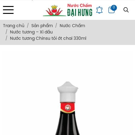
Địa chỉ: 133/34 Văn Thân, Phường Bình Tiên, Tp. HCM
0
Trang Chủ
Giới Thiệu
Bảng Giá
Góc Chia Sẻ
Hỏi Đáp
Liên Hệ
Trang chủ
Sản phẩm
Nước Chấm
Nước tương – Xì dầu
Nước tương Chinsu tỏi ớt chai 330ml