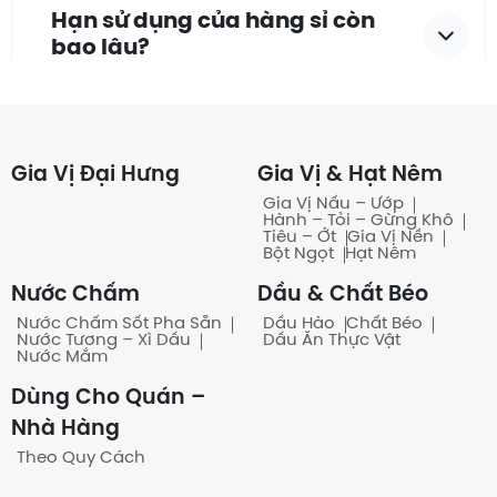
Hạn sử dụng của hàng sỉ còn
bao lâu?
Có những quy cách đóng gói
nào?
Gia Vị Đại Hưng
Gia Vị & Hạt Nêm
Gia Vị Nấu – Ướp
Hành – Tỏi – Gừng Khô
Tiêu – Ớt
Gia Vị Nền
Có bán theo bao/ thùng
Bột Ngọt
Hạt Nêm
không?
Nước Chấm
Dầu & Chất Béo
Nước Chấm Sốt Pha Sẵn
Dầu Hào
Chất Béo
Nước Tương – Xì Dầu
Dầu Ăn Thực Vật
Nước Mắm
Khách quen có công nợ
Dùng Cho Quán –
không?
Nhà Hàng
Theo Quy Cách
Có những hình thức thanh toán