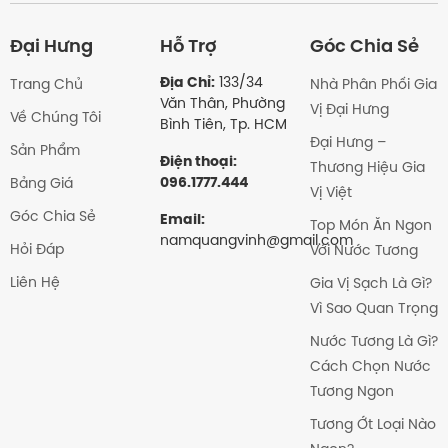
nào?
Đại Hưng
Hỗ Trợ
Góc Chia Sẻ
Địa Chỉ:
133/34
Trang Chủ
Nhà Phân Phối Gia
Văn Thân, Phường
Vị Đại Hưng
Về Chúng Tôi
Bình Tiên, Tp. HCM
Đại Hưng –
Sản Phẩm
Điện thoại:
Thương Hiệu Gia
096.1777.444
Bảng Giá
Vị Việt
Góc Chia Sẻ
Email:
Top Món Ăn Ngon
namquangvinh@gmail.com
Hỏi Đáp
Với Nước Tương
Liên Hệ
Gia Vị Sạch Là Gì?
Vì Sao Quan Trọng
Nước Tương Là Gì?
Cách Chọn Nước
Tương Ngon
Tương Ớt Loại Nào