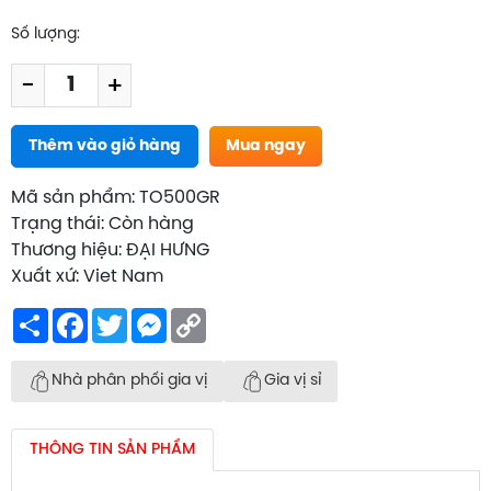
Số lượng:
-
+
Thêm vào giỏ hàng
Mua ngay
Mã sản phẩm: TO500GR
Trạng thái: Còn hàng
Thương hiệu: ĐẠI HƯNG
Xuất xứ: Viet Nam
Share
Facebook
Twitter
Messenger
Copy
Link
Nhà phân phối gia vị
Gia vị sỉ
THÔNG TIN SẢN PHẨM