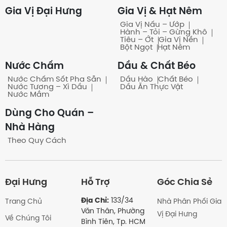
nào?
Gia Vị Đại Hưng
Gia Vị & Hạt Nêm
Gia Vị Nấu – Ướp
Hành – Tỏi – Gừng Khô
Tiêu – Ớt
Gia Vị Nền
Có bán theo bao/ thùng
Bột Ngọt
Hạt Nêm
không?
Nước Chấm
Dầu & Chất Béo
Nước Chấm Sốt Pha Sẵn
Dầu Hào
Chất Béo
Nước Tương – Xì Dầu
Dầu Ăn Thực Vật
Nước Mắm
Khách quen có công nợ
Dùng Cho Quán –
không?
Nhà Hàng
Theo Quy Cách
Có những hình thức thanh toán
nào?
Đại Hưng
Hỗ Trợ
Góc Chia Sẻ
Địa Chỉ:
133/34
Trang Chủ
Nhà Phân Phối Gia
Văn Thân, Phường
Vị Đại Hưng
Về Chúng Tôi
Bình Tiên, Tp. HCM