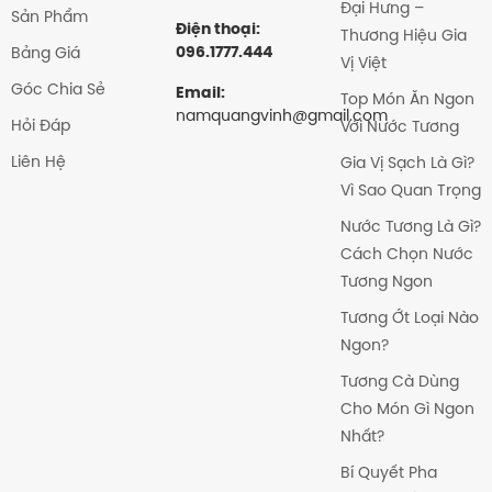
Đại Hưng –
Sản Phẩm
Điện thoại:
Thương Hiệu Gia
096.1777.444
Bảng Giá
Vị Việt
Góc Chia Sẻ
Email:
Top Món Ăn Ngon
namquangvinh@gmail.com
Hỏi Đáp
Với Nước Tương
Liên Hệ
Gia Vị Sạch Là Gì?
Vì Sao Quan Trọng
Nước Tương Là Gì?
Cách Chọn Nước
Tương Ngon
Tương Ớt Loại Nào
Ngon?
Tương Cà Dùng
Cho Món Gì Ngon
Nhất?
Bí Quyết Pha