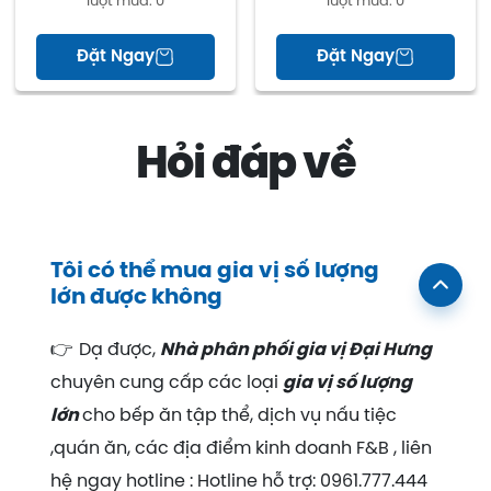
lượt mua:
0
lượt mua:
0
vị chế biến thức ăn, nước chấm ...
CAM KẾT:
Đặt Ngay
Đặt Ngay
Hoàn tiền 100% nếu sản phẩm không giống
hình
Hỏi đáp về
CSKH 24/7 qua hotline và tin nhắn
Đơn hàng luôn được kiểm tra cẩn thận trước
khi đóng gói.
Sản phẩm đảm bảo an toàn vệ sinh thực
Tôi có thể mua gia vị số lượng
phẩm và không chất gây ung thư
lớn được không
Nhanh tay sắm ngay tương cà Đại Hưng hoặc
👉
Dạ được,
Nhà phân phối gia vị Đại Hưng
bộ 03 sản phẩm nước chấm Đại Hưng để nhận
nhiều ưu đãi khủng!
chuyên cung cấp các loại
gia vị số lượng
lớn
cho bếp ăn tập thể, dịch vụ nấu tiệc
Chúng tôi luôn nỗ lực để cung cấp các sản
,quán ăn, các địa điểm kinh doanh F&B , liên
phẩm, dịch vụ mang đến trải nghiệm tốt nhất
cho Quý khách hàng. Xin chân thành cảm ơn
hệ ngay hotline : Hotline hỗ trợ: 0961.777.444