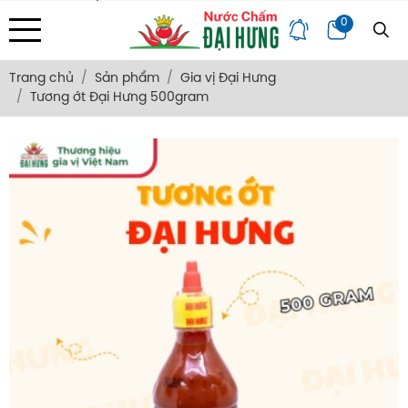
Địa chỉ: 133/34 Văn Thân, Phường Bình Tiên, Tp. HCM
0
Trang Chủ
Giới Thiệu
Bảng Giá
Góc Chia Sẻ
Hỏi Đáp
Liên Hệ
Trang chủ
Sản phẩm
Gia vị Đại Hưng
Tương ớt Đại Hưng 500gram