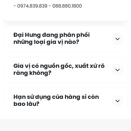
Quý khách đã đồng hành và tin tưởng
GIA VỊ ĐẠI
- 0974.839.839 - 088.880.1800
HƯNG!
Hotline hỗ trợ: 0961.777.444 - 0974.839.839 -
088.880.1800
Đại Hưng đang phân phối
những loại gia vị nào?
Gia vị có nguồn gốc, xuất xứ rõ
ràng không?
Hạn sử dụng của hàng sỉ còn
bao lâu?
Có những quy cách đóng gói