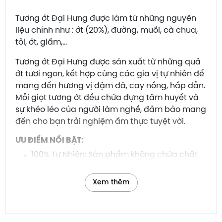
Tương ớt Đại Hưng được làm từ những nguyên
liệu chính như : ớt (20%), đường, muối, cà chua,
tỏi, ớt, giấm,...
Tương ớt Đại Hưng được sản xuất từ những quả
ớt tươi ngon, kết hợp cùng các gia vị tự nhiên để
mang đến hương vị đậm đà, cay nồng, hấp dẫn.
Mỗi giọt tương ớt đều chứa đựng tâm huyết và
sự khéo léo của người làm nghề, đảm bảo mang
đến cho bạn trải nghiệm ẩm thực tuyệt vời.
ƯU ĐIỂM NỔI BẬT:
100% Tự Nhiên: Sản phẩm không chứa chất
bảo quản, không phẩm màu nhân tạo, đảm
bảo an toàn cho sức khỏe.
Xem thêm
Hương Vị Đặc Trưng: Tương ớt Đại Hưng có
hương vị cay nồng, thơm ngon, thích hợp
cho mọi món ăn.