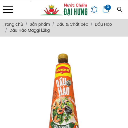
Địa chỉ: 133/34 Văn Thân, Phường Bình Tiên, Tp. HCM
0
Trang Chủ
Giới Thiệu
Bảng Giá
Góc Chia Sẻ
Hỏi Đáp
Liên Hệ
Trang chủ
Sản phẩm
Dầu & Chất béo
Dầu Hào
Dầu Hào Maggi 1.2kg