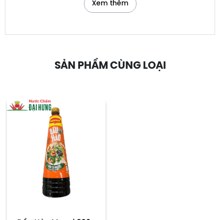
Xem thêm
Carbohydrate
21.5g
Chất xơ
0.5g
Natri
1670mg
SẢN PHẨM CÙNG LOẠI
Vitamin B1
0.03mg
Vitamin B2
0.04mg
Dầu Hào Maggi 1.2kg được chiết xuất từ hào
nguyên chất, kết hợp cùng muối I-ốt, đường,
chất ổn định, chất điều vị,... Ngoài ra, sản phẩm
còn cung cấp một số khoáng chất thiết yếu
khác như canxi, kali, phốt pho,... có lợi cho cơ thể.