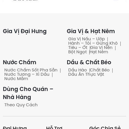
Có những quy cách đóng gói
nào?
Gia Vị Đại Hưng
Gia Vị & Hạt Nêm
Gia Vị Nấu – Ướp
Hành – Tỏi – Gừng Khô
Tiêu – Ớt
Gia Vị Nền
Có bán theo bao/ thùng
Bột Ngọt
Hạt Nêm
không?
Nước Chấm
Dầu & Chất Béo
Nước Chấm Sốt Pha Sẵn
Dầu Hào
Chất Béo
Nước Tương – Xì Dầu
Dầu Ăn Thực Vật
Nước Mắm
Khách quen có công nợ
Dùng Cho Quán –
không?
Nhà Hàng
Theo Quy Cách
Có những hình thức thanh toán
nào?
Đại Hưng
Hỗ Trợ
Góc Chia Sẻ