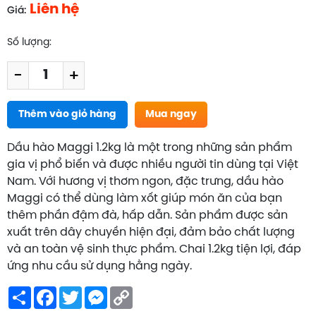
Liên hệ
Giá:
Số lượng:
-
+
Thêm vào giỏ hàng
Mua ngay
Dầu hào Maggi 1.2kg là một trong những sản phẩm
gia vị phổ biến và được nhiều người tin dùng tại Việt
Nam. Với hương vị thơm ngon, đặc trưng, dầu hào
Maggi có thể dùng làm xốt giúp món ăn của bạn
thêm phần đậm đà, hấp dẫn. Sản phẩm được sản
xuất trên dây chuyền hiện đại, đảm bảo chất lượng
và an toàn vệ sinh thực phẩm. Chai 1.2kg tiện lợi, đáp
ứng nhu cầu sử dụng hằng ngày.
Share
Facebook
Twitter
Messenger
Copy
Link