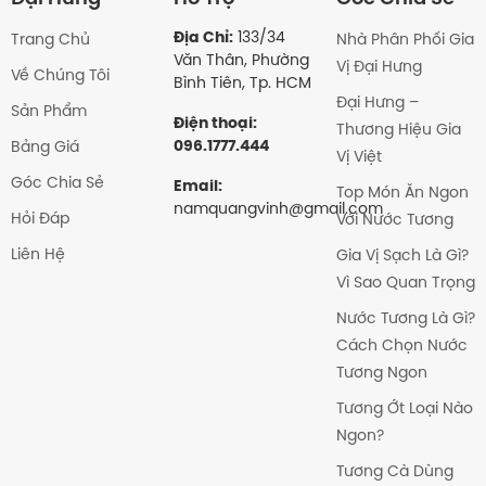
Địa Chỉ:
133/34
Trang Chủ
Nhà Phân Phối Gia
Văn Thân, Phường
Vị Đại Hưng
Về Chúng Tôi
Bình Tiên, Tp. HCM
Đại Hưng –
Sản Phẩm
Điện thoại:
Thương Hiệu Gia
096.1777.444
Bảng Giá
Vị Việt
Góc Chia Sẻ
Email:
Top Món Ăn Ngon
namquangvinh@gmail.com
Hỏi Đáp
Với Nước Tương
Liên Hệ
Gia Vị Sạch Là Gì?
Vì Sao Quan Trọng
Nước Tương Là Gì?
Cách Chọn Nước
Tương Ngon
Tương Ớt Loại Nào
Ngon?
Tương Cà Dùng