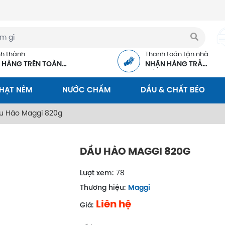
nh thành
Thanh toán tận nhà
 HÀNG TRÊN TOÀN
NHẬN HÀNG TRẢ
C
TIỀN
 HẠT NÊM
NƯỚC CHẤM
DẦU & CHẤT BÉO
u Hào Maggi 820g
DẦU HÀO MAGGI 820G
Lượt xem:
78
Thương hiệu:
Maggi
Liên hệ
Giá: