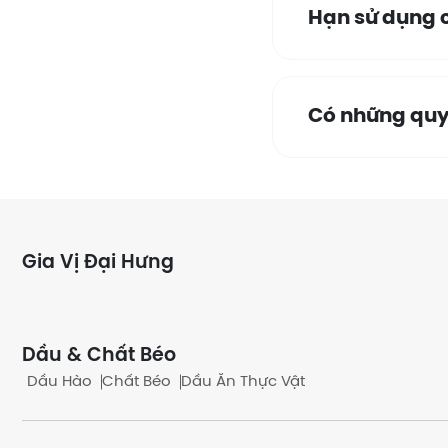
Hạn sử dụng c
Có những quy
Có bán theo 
Gia Vị Đại Hưng
Khách quen c
Dầu & Chất Béo
Dầu Hào
Chất Béo
Dầu Ăn Thực Vật
Có những hìn