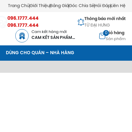
Trang Chủ
Giới Thiệu
Bảng Giá
Góc Chia Sẻ
Hỏi Đáp
Liên Hệ
096.1777.444
Thông báo mới nhất
096.1777.444
TỪ ĐẠI HƯNG
Cam kết hàng mới
0
Giỏ hàng
CAM KẾT SẢN PHẨM
Sản phẩm
MỚI
DÙNG CHO QUÁN – NHÀ HÀNG