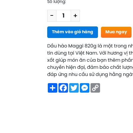
Số lượng:
-
+
Thêm vào giỏ hàng
Mua ngay
Dầu hào Maggi 820g là một trong nh
tin dùng tại Việt Nam. Với hương vị
xốt giúp món ăn của bạn thêm phần
chuyền hiện đại, đảm bảo chất lượng
đáp ứng nhu cầu sử dụng hằng ngà
Share
Facebook
Twitter
Messenger
Copy
Link