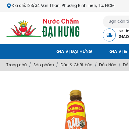
Địa chỉ: 133/34 Văn Thân, Phường Bình Tiên, Tp. HCM
63 Tỉ
GIAO
QUỐ
GIA VỊ ĐẠI HƯNG
GIA VỊ &
Trang chủ
Sản phẩm
Dầu & Chất béo
Dầu Hào
Dầ