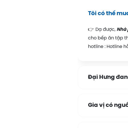
Tôi có thể mu
👉
Dạ được,
Nhà 
cho bếp ăn tập th
hotline : Hotline 
Đại Hưng đang
Gia vị có ngu