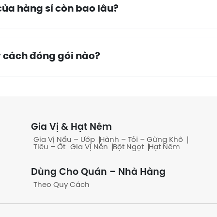
ủa hàng sỉ còn bao lâu?
 cách đóng gói nào?
bao/ thùng không?
Gia Vị & Hạt Nêm
Gia Vị Nấu – Ướp
Hành – Tỏi – Gừng Khô
Tiêu – Ớt
Gia Vị Nền
Bột Ngọt
Hạt Nêm
ó công nợ không?
Dùng Cho Quán – Nhà Hàng
Theo Quy Cách
h thức thanh toán nào?