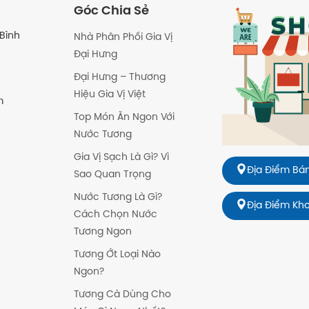
Góc Chia Sẻ
Bình
Nhà Phân Phối Gia Vị
Đại Hưng
Đại Hưng – Thương
Hiệu Gia Vị Việt
m
Top Món Ăn Ngon Với
Nước Tương
Gia Vị Sạch Là Gì? Vì
Địa Điểm Bán
Sao Quan Trọng
Nước Tương Là Gì?
Địa Điểm Kh
Cách Chọn Nước
Tương Ngon
Tương Ớt Loại Nào
Ngon?
Tương Cà Dùng Cho