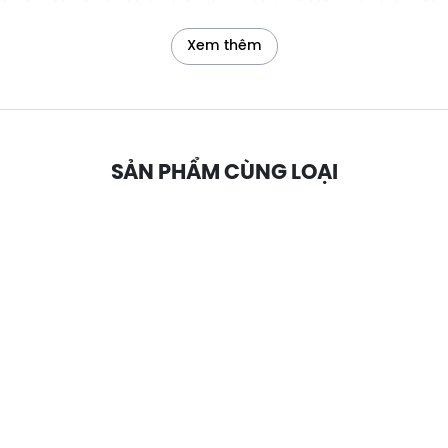
 vấn đề về sức khỏe, hãy tham khảo ý kiến của bác sĩ h
Xem thêm
SẢN PHẨM CÙNG LOẠI