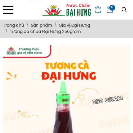
Địa chỉ: 133/34 Văn Thân, Phường Bình Tiên, Tp. HCM
0
Trang Chủ
Giới Thiệu
Bảng Giá
Góc Chia Sẻ
Hỏi Đáp
Liên Hệ
Trang chủ
Sản phẩm
Gia vị Đại Hưng
Tương cà chua Đại Hưng 250gram