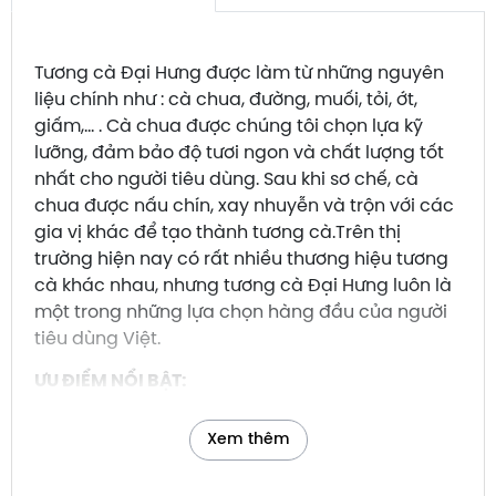
Tương cà Đại Hưng được làm từ những nguyên
liệu chính như : cà chua, đường, muối, tỏi, ớt,
giấm,... . Cà chua được chúng tôi chọn lựa kỹ
lưỡng, đảm bảo độ tươi ngon và chất lượng tốt
nhất cho người tiêu dùng. Sau khi sơ chế, cà
chua được nấu chín, xay nhuyễn và trộn với các
gia vị khác để tạo thành tương cà.Trên thị
trường hiện nay có rất nhiều thương hiệu tương
cà khác nhau, nhưng tương cà Đại Hưng luôn là
một trong những lựa chọn hàng đầu của người
tiêu dùng Việt.
ƯU ĐIỂM NỔI BẬT:
Nguyên liệu tự nhiên, đảm bảo an toàn cho
sức khỏe.
Xem thêm
Hương vị thơm ngon, đậm đà.