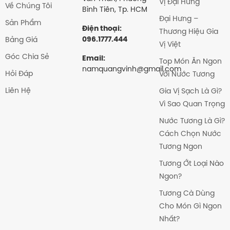
Vị Đại Hưng
Về Chúng Tôi
Bình Tiên, Tp. HCM
Đại Hưng –
Sản Phẩm
Điện thoại:
Thương Hiệu Gia
096.1777.444
Bảng Giá
Vị Việt
Góc Chia Sẻ
Email:
Top Món Ăn Ngon
namquangvinh@gmail.com
Hỏi Đáp
Với Nước Tương
Liên Hệ
Gia Vị Sạch Là Gì?
Vì Sao Quan Trọng
Nước Tương Là Gì?
Cách Chọn Nước
Tương Ngon
Tương Ớt Loại Nào
Ngon?
Tương Cà Dùng
Cho Món Gì Ngon
Nhất?