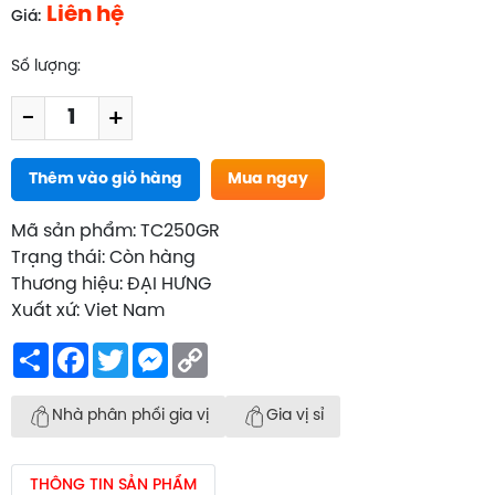
Liên hệ
Giá:
Số lượng:
-
+
Thêm vào giỏ hàng
Mua ngay
Mã sản phẩm: TC250GR
Trạng thái: Còn hàng
Thương hiệu: ĐẠI HƯNG
Xuất xứ: Viet Nam
Share
Facebook
Twitter
Messenger
Copy
Link
Nhà phân phối gia vị
Gia vị sỉ
THÔNG TIN SẢN PHẨM