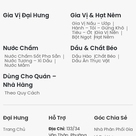
Có những quy cách đóng gói
nào?
Gia Vị Đại Hưng
Gia Vị & Hạt Nêm
Gia Vị Nấu – Ướp
Hành – Tỏi – Gừng Khô
Tiêu – Ớt
Gia Vị Nền
Có bán theo bao/ thùng
Bột Ngọt
Hạt Nêm
không?
Nước Chấm
Dầu & Chất Béo
Nước Chấm Sốt Pha Sẵn
Dầu Hào
Chất Béo
Nước Tương – Xì Dầu
Dầu Ăn Thực Vật
Nước Mắm
Khách quen có công nợ
Dùng Cho Quán –
không?
Nhà Hàng
Theo Quy Cách
Có những hình thức thanh toán
nào?
Đại Hưng
Hỗ Trợ
Góc Chia Sẻ
Địa Chỉ:
133/34
Trang Chủ
Nhà Phân Phối Gia
Văn Thân, Phường