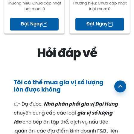
đáng là lựa chọn hàng đầu cho gian bếp của
Thương hiệu:
Chưa cập nhật
Thương hiệu:
Chưa cập nhật
bạn. Hãy lựa chọn tương cà Đại Hưng để tô điểm
lượt mua:
0
lượt mua:
0
cho những bữa ăn gia đình thêm ngon miệng và
đầm ấm!
Đặt Ngay
Đặt Ngay
CAM KẾT:
Hoàn tiền 100% nếu sản phẩm không giống
hình
Hỏi đáp về
CSKH 24/7 qua hotline và tin nhắn
Đơn hàng luôn được kiểm tra cẩn thận trước
khi đóng gói.
Tôi có thể mua gia vị số lượng
Sản phẩm đảm bảo an toàn vệ sinh thực
lớn được không
phẩm và không chất gây ung thư
👉
Dạ được,
Nhà phân phối gia vị Đại Hưng
Nhanh tay sắm ngay tương cà Đại Hưng hoặc
chuyên cung cấp các loại
gia vị số lượng
bộ 03 sản phẩm nước chấm Đại Hưng để nhận
nhiều ưu đãi khủng!
lớn
cho bếp ăn tập thể, dịch vụ nấu tiệc
,quán ăn, các địa điểm kinh doanh F&B , liên