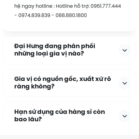
Chúng tôi luôn nỗ lực để cung cấp các sản
hệ ngay hotline : Hotline hỗ trợ: 0961.777.444
phẩm, dịch vụ mang đến trải nghiệm tốt nhất
cho Quý khách hàng. Xin chân thành cảm ơn
- 0974.839.839 - 088.880.1800
Quý khách đã đồng hành và tin tưởng
GIA VỊ ĐẠI
HƯNG!
Hotline hỗ trợ: 0961.777.444 - 0974.839.839 -
Đại Hưng đang phân phối
088.880.1800
những loại gia vị nào?
Gia vị có nguồn gốc, xuất xứ rõ
ràng không?
Hạn sử dụng của hàng sỉ còn
bao lâu?